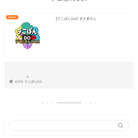
player
【テニぱんDo!!】まさゑさん
HOME
テニぱんDo!!