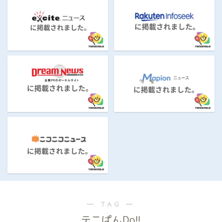
― TAG ―
テニぱんDo!!