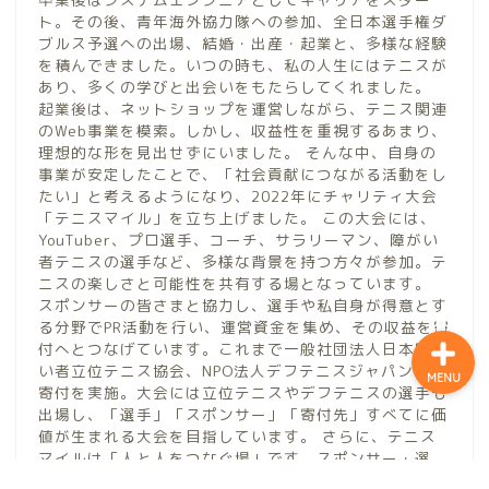
ト。その後、青年海外協力隊への参加、全日本選手権ダ
ブルス予選への出場、結婚・出産・起業と、多様な経験
を積んできました。いつの時も、私の人生にはテニスが
あり、多くの学びと出会いをもたらしてくれました。
ホーム
起業後は、ネットショップを運営しながら、テニス関連
のWeb事業を模索。しかし、収益性を重視するあまり、
理想的な形を見出せずにいました。 そんな中、自身の
運営者情報
事業が安定したことで、「社会貢献につながる活動をし
たい」と考えるようになり、2022年にチャリティ大会
「テニスマイル」を立ち上げました。 この大会には、
お問い合わせ
YouTuber、プロ選手、コーチ、サラリーマン、障がい
者テニスの選手など、多様な背景を持つ方々が参加。テ
ニスの楽しさと可能性を共有する場となっています。
スポンサーの皆さまと協力し、選手や私自身が得意とす
る分野でPR活動を行い、運営資金を集め、その収益を寄
付へとつなげています。これまで一般社団法人日本障が
い者立位テニス協会、NPO法人デフテニスジャパンへの
MENU
寄付を実施。大会には立位テニスやデフテニスの選手も
出場し、「選手」「スポンサー」「寄付先」すべてに価
値が生まれる大会を目指しています。 さらに、テニス
マイルは「人と人をつなぐ場」です。スポンサー・選
手・寄付先が出会うことで新たな可能性が生まれ、未来